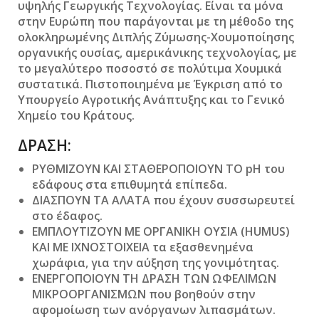
υψηλής Γεωργικής Τεχνολογίας. Είναι τα μόνα
στην Ευρώπη που παράγονται με τη μέθοδο της
ολοκληρωμένης Διπλής Ζύμωσης-Χουμοποίησης
οργανικής ουσίας, αμερικάνικης τεχνολογίας, με
το μεγαλύτερο ποσοστό σε πολύτιμα Χουμικά
συστατικά. Πιστοποιημένα με Έγκριση από το
Υπουργείο Αγροτικής Ανάπτυξης και το Γενικό
Χημείο του Κράτους.
ΔΡΑΣΗ:
ΡΥΘΜΙΖΟΥΝ ΚΑΙ ΣΤΑΘΕΡΟΠΟΙΟΥΝ ΤΟ pΗ του
εδάφους στα επιθυμητά επίπεδα.
ΔΙΑΣΠΟΥΝ ΤΑ ΑΛΑΤΑ που έχουν συσσωρευτεί
στο έδαφος.
ΕΜΠΛΟΥΤΙΖΟΥΝ ΜΕ ΟΡΓΑΝΙΚΗ ΟΥΣΙΑ (HUMUS)
ΚΑΙ ΜΕ ΙΧΝΟΣΤΟΙΧΕΙΑ τα εξασθενημένα
χωράφια, για την αύξηση της γονιμότητας.
ΕΝΕΡΓΟΠΟΙΟΥΝ ΤΗ ΔΡΑΣΗ ΤΩΝ ΩΦΕΛΙΜΩΝ
ΜΙΚΡΟΟΡΓΑΝΙΣΜΩΝ που βοηθούν στην
αφομοίωση των ανόργανων λιπασμάτων.