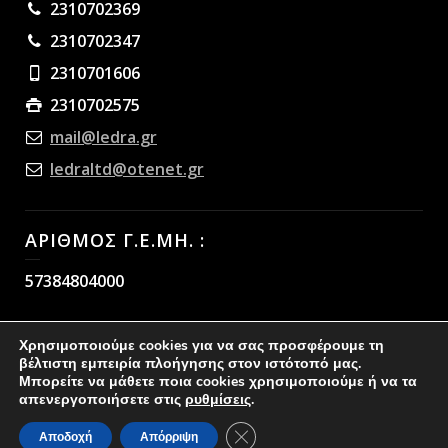
2310702369
2310702347
2310701606
2310702575
mail@ledra.gr
ledraltd@otenet.gr
ΑΡΙΘΜΟΣ Γ.Ε.ΜΗ. :
57384804000
Χρησιμοποιούμε cookies για να σας προσφέρουμε τη
βέλτιστη εμπειρία πλοήγησης στον ιστότοπό μας.
Μπορείτε να μάθετε ποια cookies χρησιμοποιούμε ή να τα
απενεργοποιήσετε στις
ρυθμίσεις
.
Copyright © ΛΙΠΑΣΜΑΤΑ ΛΗΔΡΑ
Κλείσιμο του Cookie banner γι
Αποδοχή
Απόρριψη