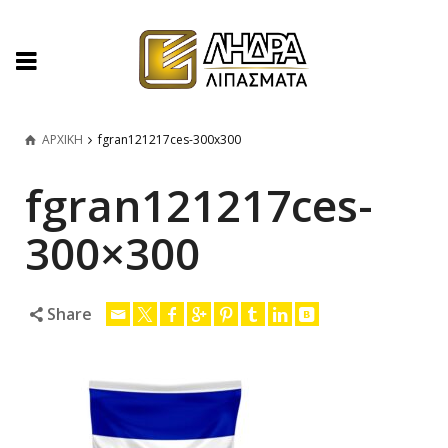
ΑΡΧΙΚΗ
fgran121217ces-300x300
fgran121217ces-
300×300
Share