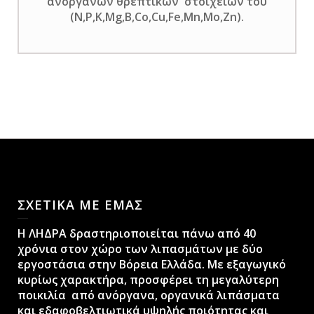
ανόργανων θρεπτικών στοιχείων του
(N,P,K,Mg,B,Co,Cu,Fe,Mn,Mo,Zn).
ΣΧΕΤΙΚΑ ΜΕ ΕΜΑΣ
H ΛΗΔΡΑ δραστηριοποιείται πάνω από 40
χρόνια στον χώρο των λιπασμάτων με δύο
εργοστάσια στην Βόρεια Ελλάδα. Με εξαγωγικό
κυρίως χαρακτήρα, προσφέρει τη μεγαλύτερη
ποικιλία από ανόργανα, οργανικά λιπάσματα
και εδαφοβελτιωτικά υψηλής ποιότητας και