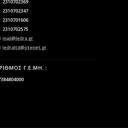
2310702369
2310702347
2310701606
2310702575
mail@ledra.gr
ledraltd@otenet.gr
ΡΙΘΜΟΣ Γ.Ε.ΜΗ. :
7384804000